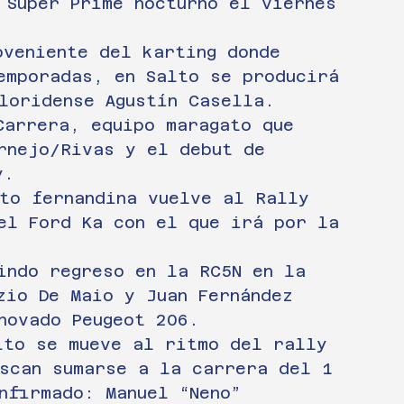
 Super Prime nocturno el viernes 
oveniente del karting donde 
emporadas, en Salto se producirá 
loridense Agustín Casella. 
Carrera, equipo maragato que 
rnejo/Rivas y el debut de 
y.
to fernandina vuelve al Rally 
el Ford Ka con el que irá por la 
indo regreso en la RC5N en la 
zio De Maio y Juan Fernández 
novado Peugeot 206.
lto se mueve al ritmo del rally 
scan sumarse a la carrera del 1 
nfirmado: Manuel “Neno” 