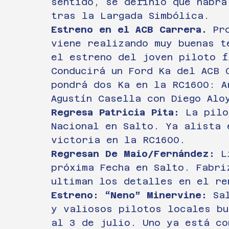
sentido, se definió que habrá
tras la Largada Simbólica. 
Estreno en el ACB Carrera.
 Pr
viene realizando muy buenas t
el estreno del joven piloto f
Conducirá un Ford Ka del ACB 
pondrá dos Ka en la RC1600: A
Agustín Casella con Diego Alo
Regresa Patricia Pita:
 La pilo
Nacional en Salto. Ya alista 
victoria en la RC1600.
Regresan De Maio/Fernández:
 L
próxima Fecha en Salto. Fabri
ultiman los detalles en el re
Estreno: “Neno” Minervine:
 Sa
y valiosos pilotos locales bu
al 3 de julio. Uno ya está co