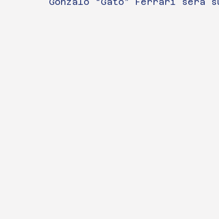
Gonzalo “Gato” Ferrari será s