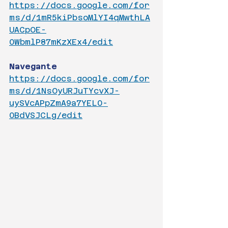
https://docs.google.com/for
ms/d/1mR5kiPbsoMlYI4qMwthLA
UACpOE-
0WbmlP87mKzXEx4/edit
Navegante
https://docs.google.com/for
ms/d/1NsOyURJuTYcvXJ-
uySVcAPpZmA9a7YEL0-
0BdVSJCLg/edit