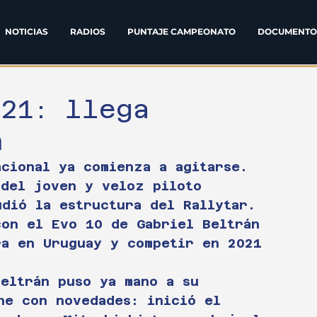
NOTICIAS
RADIOS
PUNTAJE CAMPEONATO
DOCUMENTO
021: llega
n
acional ya comienza a agitarse. 
 del joven y veloz piloto 
udió la estructura del Rallytar. 
con el Evo 10 de Gabriel Beltrán 
ra en Uruguay y competir en 2021 
Beltrán puso ya mano a su 
ne con novedades: inició el 