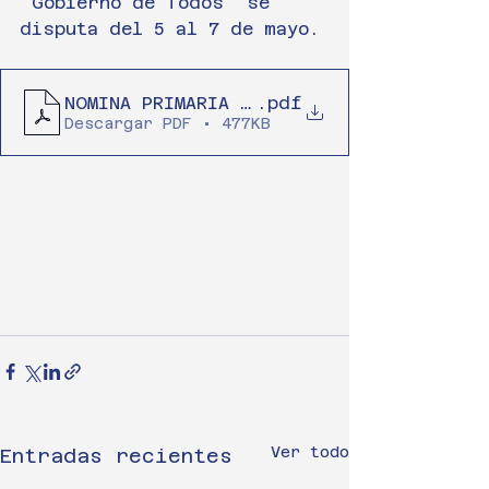
"Gobierno de Todos" se 
disputa del 5 al 7 de mayo.
NOMINA PRIMARIA INSCRIPTOS SEGUNDA 
.pdf
Descargar PDF • 477KB
Ver todo
Entradas recientes