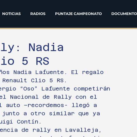
NOTICIAS
RADIOS
PUNTAJE CAMPEONATO
DOCUMENTO
lly: Nadia
io 5 RS
ños Nadia Lafuente. El regalo 
 Renault Clio 5 RS.
ergio “Oso” Lafuente competirán 
el Nacional de Rally con el 
l auto –recordemos- llegó a 
 junto a otro similar que ya 
uigi Contín.
encia de rally en Lavalleja, 