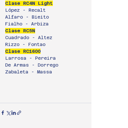
Clase RC4N Light
López - Recalt
Alfaro - Bieito
Fialho - Arbiza
Clase RC5N
Cuadrado - Altez
Rizzo - Fontao
Clase RC1600
Larrosa - Pereira
De Armas - Dorrego
Zabaleta - Massa