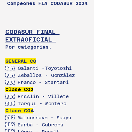
Campeones FIA CODASUR 2024
CODASUR FINAL 
EXTRAOFICIAL 
Por categorías.
GENERAL CO
🇵🇾 Galanti -Toyotoshi
🇺🇾 Zeballos - González
🇧🇴 Franco - Startari
Clase CO2
🇺🇾 Ensslin - Villete
🇧🇴 Tarqui - Montero
Clase CO4
🇦🇷 Maisonnave - Suaya
🇺🇾 Barba - Cabrera
🇺🇾 López - Recalt