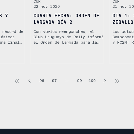
CUR
CUR
22 nov 2020
21 nov 20
S Y
CUARTA FECHA: ORDEN DE
DÍA 1: 
LARGADA DÍA 2
ZEBALLO
; récord de
Con varios reenganches, el
Los actua
lásicos
Club Uruguayo de Rally informó
Campeonat
era final
el Orden de Largada para la
y RC2N) R
o lo que
segunda etapa de la Cuarta
Zeballos/
...
Fecha del Campeonato...
(Peugeot 
en la...
96
97
98
99
100