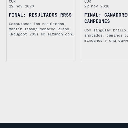
CUR
CUR
22 nov 2020
22 nov 2020
FINAL: RESULTADOS RRSS
FINAL: GANADORE
CAMPEONES
Computados los resultados,
Martín Isasa/Leonardo Piano
Con singular brillo
(Peugeot 205) se alzaron con
anotados, caminos c
la victoria en la RRSS y con
minuanos y una carr
ellos ratificaron su...
apasionante por tod
estaba en juego, el