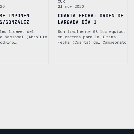
CUR
20
21 nov 2020
SE IMPONEN
CUARTA FECHA: ORDEN DE
S/GONZÁLEZ
LARGADA DÍA 1
les líderes del
Son finalmente 53 los equipos
o Nacional (Absoluto
en carrera para la última
odrigo
Fecha (Cuarta) del Campeonato
Sebastián González
Nacional de Rally Copa
208 MR), se imponen
Secretaría Nacional del...