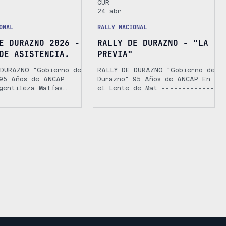
CUR
24 abr
ONAL
RALLY NACIONAL
E DURAZNO 2026 -
RALLY DE DURAZNO - "LA
DE ASISTENCIA.
PREVIA"
 DURAZNO "Gobierno de
RALLY DE DURAZNO "Gobierno de
95 Años de ANCAP
Durazno" 95 Años de ANCAP En
gentileza Matías
el Lente de Mat --------------
a
------------------------------
------------------- En el
lente de Pablo Mattos --------
------------------------------
------------------------- En
el lente de Sofía Reyno