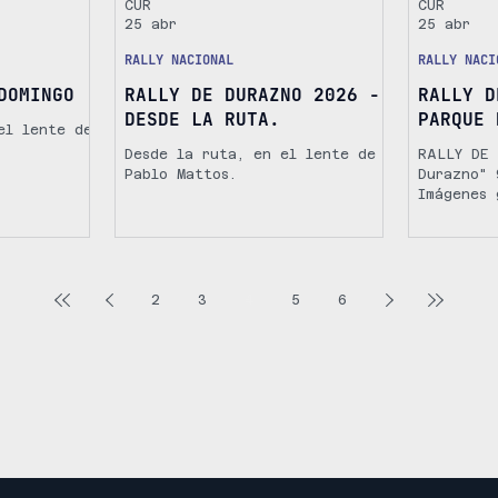
CUR
CUR
25 abr
25 abr
RALLY NACIONAL
RALLY NACI
DOMINGO
RALLY DE DURAZNO 2026 -
RALLY D
DESDE LA RUTA.
PARQUE 
el lente de
Desde la ruta, en el lente de
RALLY DE
Pablo Mattos.
Durazno" 
Imágenes 
Apezeche
2
3
4
5
6